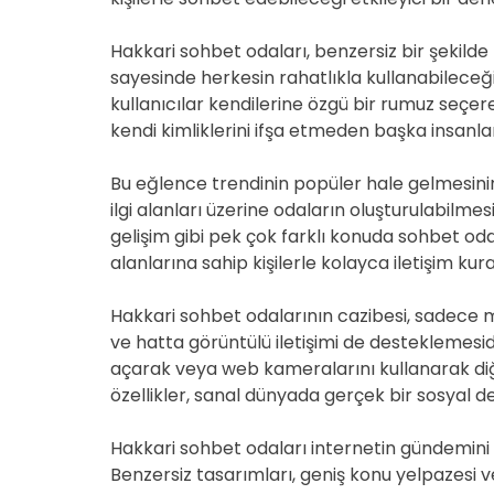
Hakkari sohbet odaları, benzersiz bir şekilde
sayesinde herkesin rahatlıkla kullanabileceği
kullanıcılar kendilerine özgü bir rumuz seçer
kendi kimliklerini ifşa etmeden başka insanla
Bu eğlence trendinin popüler hale gelmesinin 
ilgi alanları üzerine odaların oluşturulabilmesi
gelişim gibi pek çok farklı konuda sohbet odal
alanlarına sahip kişilerle kolayca iletişim kura
Hakkari sohbet odalarının cazibesi, sadece me
ve hatta görüntülü iletişimi de desteklemesidir
açarak veya web kameralarını kullanarak diğer 
özellikler, sanal dünyada gerçek bir sosyal 
Hakkari sohbet odaları internetin gündemini 
Benzersiz tasarımları, geniş konu yelpazesi ve