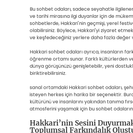
Bu sohbet odaları, sadece seyahatle ilgilenen
ve tarihi mirasına ilgi duyanlar için de mükem
sohbetlerde, Hakkari'nin geçmişi, yerel festiva
olabilirsiniz. Böylece, Hakkari'yi ziyaret etmek
ve keşfedeceğiniz yerlere daha fazla değer ve
Hakkari sohbet odaları ayrıca, insanların fark
öğrenme ortamı sunar. Farklı kültürlerden v
dünya görüşünüzü genişletebilir, yeni dostluk
biriktirebilirsiniz.
sanal ortamdaki Hakkari sohbet odaları, şe
isteyen herkes için harika bir seçenektir. Burad
kültürünü ve insanlarını yakından tanıma fırsat
atmosferini yaşamak için bu sohbet odalarına
Hakkari’nin Sesini Duyurmak
Toplumsal Farkındalık Oluş