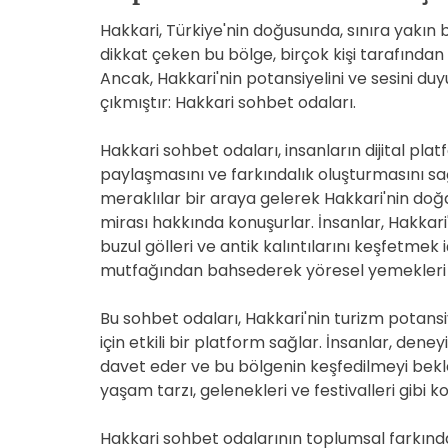
Hakkari, Türkiye'nin doğusunda, sınıra yakın bir 
dikkat çeken bu bölge, birçok kişi tarafından 
Ancak, Hakkari'nin potansiyelini ve sesini du
çıkmıştır: Hakkari sohbet odaları.
Hakkari sohbet odaları, insanların dijital pla
paylaşmasını ve farkındalık oluşturmasını sağl
meraklılar bir araya gelerek Hakkari'nin doğas
mirası hakkında konuşurlar. İnsanlar, Hakkari
buzul gölleri ve antik kalıntılarını keşfetmek 
mutfağından bahsederek yöresel yemekleri ve 
Bu sohbet odaları, Hakkari'nin turizm potansi
için etkili bir platform sağlar. İnsanlar, dene
davet eder ve bu bölgenin keşfedilmeyi bekleye
yaşam tarzı, gelenekleri ve festivalleri gibi k
Hakkari sohbet odalarının toplumsal farkında