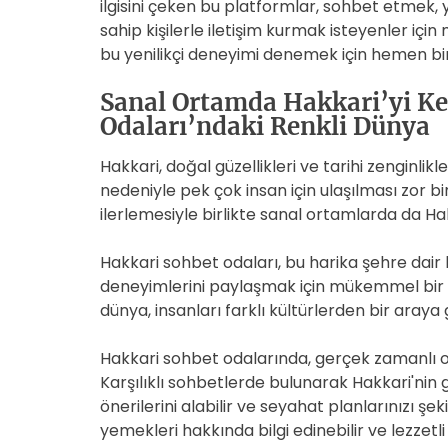
ilgisini çeken bu platformlar, sohbet etmek, y
sahip kişilerle iletişim kurmak isteyenler iç
bu yenilikçi deneyimi denemek için hemen bir 
Sanal Ortamda Hakkari’yi K
Odaları’ndaki Renkli Dünya
Hakkari, doğal güzellikleri ve tarihi zenginlik
nedeniyle pek çok insan için ulaşılması zor bir
ilerlemesiyle birlikte sanal ortamlarda da H
Hakkari sohbet odaları, bu harika şehre dair b
deneyimlerini paylaşmak için mükemmel bir 
dünya, insanları farklı kültürlerden bir araya
Hakkari sohbet odalarında, gerçek zamanlı olar
Karşılıklı sohbetlerde bulunarak Hakkari'nin gi
önerilerini alabilir ve seyahat planlarınızı şeki
yemekleri hakkında bilgi edinebilir ve lezzetli t