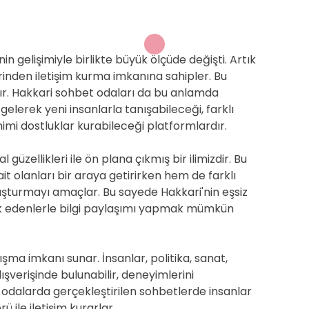
in gelişimiyle birlikte büyük ölçüde değişti. Artık
erinden iletişim kurma imkanına sahipler. Bu
dır. Hakkari sohbet odaları da bu anlamda
 gelerek yeni insanlarla tanışabileceği, farklı
mi dostluklar kurabileceği platformlardır.
güzellikleri ile ön plana çıkmış bir ilimizdir. Bu
ait olanları bir araya getirirken hem de farklı
uluşturmayı amaçlar. Bu sayede Hakkari'nin eşsiz
ak edenlerle bilgi paylaşımı yapmak mümkün
ışma imkanı sunar. İnsanlar, politika, sanat,
lışverişinde bulunabilir, deneyimlerini
 Bu odalarda gerçekleştirilen sohbetlerde insanlar
ü ile iletişim kurarlar.