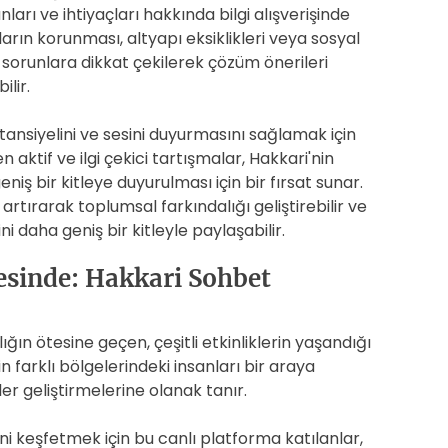
ları ve ihtiyaçları hakkında bilgi alışverişinde
rın korunması, altyapı eksiklikleri veya sosyal
bu sorunlara dikkat çekilerek çözüm önerileri
ilir.
tansiyelini ve sesini duyurmasını sağlamak için
n aktif ve ilgi çekici tartışmalar, Hakkari'nin
niş bir kitleye duyurulması için bir fırsat sunar.
artırarak toplumsal farkındalığı geliştirebilir ve
i daha geniş bir kitleyle paylaşabilir.
tesinde: Hakkari Sohbet
ığın ötesine geçen, çeşitli etkinliklerin yaşandığı
n farklı bölgelerindeki insanları bir araya
ler geliştirmelerine olanak tanır.
ni keşfetmek için bu canlı platforma katılanlar,