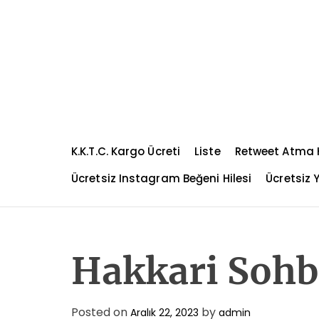
S
k
i
p
t
o
c
o
n
K.K.T.C. Kargo Ücreti
Liste
Retweet Atma H
t
e
Ücretsiz Instagram Beğeni Hilesi
Ücretsiz Y
n
t
Hakkari Sohb
Posted on
by
Aralık 22, 2023
admin