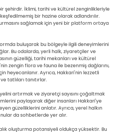
şehirdir. İklimi, tarihi ve kültürel zenginlikleriyle
keşfedilmemiş bir hazine olarak adlandırılır.
yurmasını sağlamak için yeni bir platform ortaya
tformda buluşarak bu bölgeyle ilgili deneyimlerini
ar. Bu odalarda, yerli halk, ziyaretçiler ve
ının güzelliği, tarihi mekanları ve kültürel
'nin zengin flora ve fauna ile bezenmiş dağlarını,
için heyecanlanır. Ayrıca, Hakkari'nin lezzetli
tatlıları tanıtırlar.
yelini artırmak ve ziyaretçi sayısını çoğaltmak
yimlerini paylaşarak diğer insanları Hakkari'ye
n güzelliklerini anlatır. Ayrıca, yerel halkın
onular da sohbetlerde yer alır.
lık oluşturma potansiyeli oldukça yüksektir. Bu