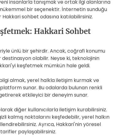
eni insanlarla tanışmak ve ortak ilgi alanlarına
in mükemmel bir seçenektir. İnternetin sunduğu
Hakkari sohbet odasına katılabilirsiniz.
eşfetmek: Hakkari Sohbet
leriyle ünlü bir şehirdir. Ancak, coğrafi konumu
 destinasyon olabilir. Neyse ki, teknolojinin
akkari'yi keşfetmek mümkün hale geldi.
ilgi almak, yerel halkla iletişim kurmak ve
platform sunar. Bu odalarda bulunan renkli
 getirerek etkileyici bir deneyim sunar.
ak diğer kullanıcılarla iletişim kurabilirsiniz.
zli kalmış noktalarını keşfedebilir, yerel halkın
llendirebilirsiniz. Ayrıca, Hakkari'nin yöresel
arifler paylaşabilirsiniz.