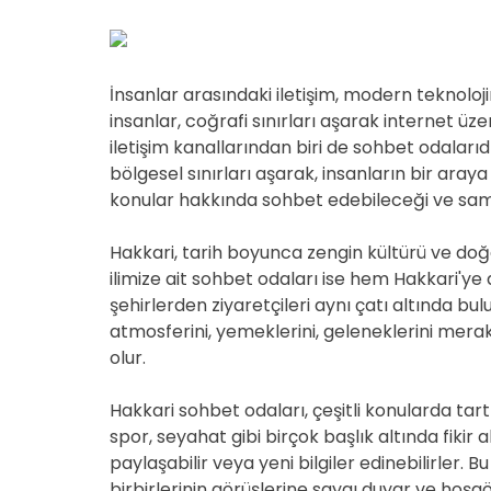
İnsanlar arasındaki iletişim, modern teknolojin
insanlar, coğrafi sınırları aşarak internet üz
iletişim kanallarından biri de sohbet odaları
bölgesel sınırları aşarak, insanların bir araya
konular hakkında sohbet edebileceği ve sami
Hakkari, tarih boyunca zengin kültürü ve doğal 
ilimize ait sohbet odaları ise hem Hakkari'ye 
şehirlerden ziyaretçileri aynı çatı altında b
atmosferini, yemeklerini, geleneklerini mer
olur.
Hakkari sohbet odaları, çeşitli konularda tart
spor, seyahat gibi birçok başlık altında fikir a
paylaşabilir veya yeni bilgiler edinebilirler.
birbirlerinin görüşlerine saygı duyar ve hoşgör