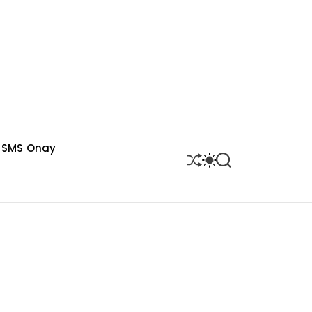
SMS Onay
S
S
S
H
W
E
U
I
A
F
T
R
F
C
C
L
H
H
E
C
O
L
O
R
M
O