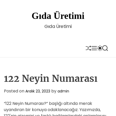
S
k
Gıda Üretimi
i
p
Gıda Üretimi
t
o
c
o
S
M
S
S
H
E
W
E
n
U
N
I
A
t
F
U
T
R
e
F
C
C
L
H
H
n
E
C
122 Neyin Numarası
t
O
L
O
Posted on
by
Aralık 23, 2023
admin
R
M
“122 Neyin Numarası?” başlığı altında merak
O
D
uyandıran bir konuya odaklanacağız. Yazımızda,
E
122'nin gizemini ve farklı bağlamlardaki anlamlarını