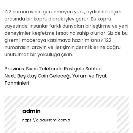
122 numarasının görünmeyen yüzü, aydınlık iletişim
arasında bir köprü olarak işlev görür. Bu köprü
sayesinde, insanlar farklı dünyaları birleştirme ve yeni
deneyimler keşfetme fırsatına sahip olurlar. Siz de bu
gizemli maceraya katılmaya hazır mısınız? 122
numarasını arayın ve iletişimin derinliklerine doğru
unutulmaz bir yolculuğa çıkın.
Y
Previous:
Sivas Telefonda Rastgele Sohbet
a
Next:
Beşiktaş Coin Geleceği, Yorum ve Fiyat
z
Tahminleri
ı
g
e
z
admin
i
https://gidauretimi.com.tr
n
m