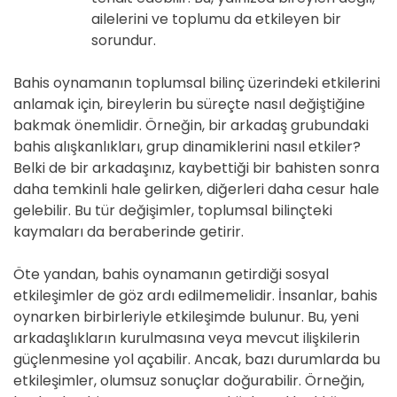
ailelerini ve toplumu da etkileyen bir
sorundur.
Bahis oynamanın toplumsal bilinç üzerindeki etkilerini
anlamak için, bireylerin bu süreçte nasıl değiştiğine
bakmak önemlidir. Örneğin, bir arkadaş grubundaki
bahis alışkanlıkları, grup dinamiklerini nasıl etkiler?
Belki de bir arkadaşınız, kaybettiği bir bahisten sonra
daha temkinli hale gelirken, diğerleri daha cesur hale
gelebilir. Bu tür değişimler, toplumsal bilinçteki
kaymaları da beraberinde getirir.
Öte yandan, bahis oynamanın getirdiği sosyal
etkileşimler de göz ardı edilmemelidir. İnsanlar, bahis
oynarken birbirleriyle etkileşimde bulunur. Bu, yeni
arkadaşlıkların kurulmasına veya mevcut ilişkilerin
güçlenmesine yol açabilir. Ancak, bazı durumlarda bu
etkileşimler, olumsuz sonuçlar doğurabilir. Örneğin,