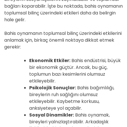
bağları koparabilir. İşte bu noktada, bahis oynamanın
toplumsal bilinç üzerindeki etkileri daha da belirgin
hale gelir.
Bahis oynamanın toplumsal bilinç üzerindeki etkilerini
anlamak için, birkaç önemli noktaya dikkat etmek
gerekir:
Ekonomik Etkiler:
Bahis endüstrisi, büyük
bir ekonomik güçtür. Ancak, bu güç,
toplumun bazı kesimlerini olumsuz
etkileyebilir.
Psikolojik Sonuçlar:
Bahis bağımlılığı,
bireylerin ruh sağlığını olumsuz
etkileyebilir. Kaybetme korkusu,
anksiyeteye yol açabilir.
Sosyal Dinamikler:
Bahis oynamak,
bireyleri yalnızlaştırabilir. Arkadaşlık