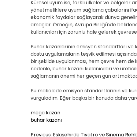
Küresel uyum ise, farklı ülkeler ve bölgeler
yönetmeliklere uyum sağlama çabalarını if
ekonomik faydalar sağlayarak dünya geneli
amaçlar. Örneğin, Avrupa Birliği'nde belirlen
kullanıcıları için zorunlu hale gelerek çevres
Buhar kazanlarının emisyon standartları ve 
dostu uygulamaların teşvik edilmesi açısından
bir şekilde uygulanması, hem çevre hem de ins
nedenle, buhar kazanı kullanıcıları ve üretici
sağlamanın önemi her geçen gün artmaktad
Bu makalede emisyon standartlarının ve kür
vurguladım. Eğer başka bir konuda daha yardı
mega kazan
buhar kazanı
Y
Previous:
Eskişehirde Tiyatro ve Sinema Rehb