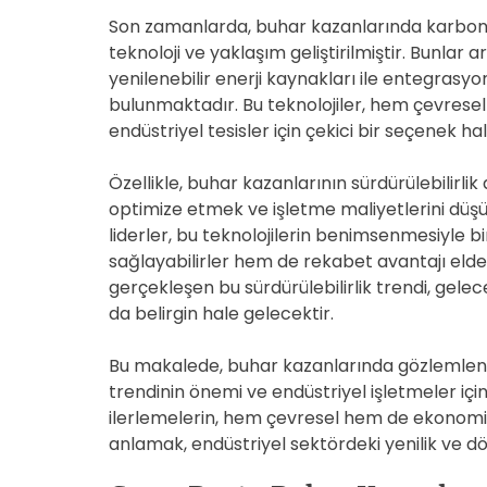
Son zamanlarda, buhar kazanlarında karbon em
teknoloji ve yaklaşım geliştirilmiştir. Bunlar
yenilenebilir enerji kaynakları ile entegrasyo
bulunmaktadır. Bu teknolojiler, hem çevres
endüstriyel tesisler için çekici bir seçenek h
Özellikle, buhar kazanlarının sürdürülebilirlik
optimize etmek ve işletme maliyetlerini düşür
liderler, bu teknolojilerin benimsenmesiyle
sağlayabilirler hem de rekabet avantajı elde
gerçekleşen bu sürdürülebilirlik trendi, gele
da belirgin hale gelecektir.
Bu makalede, buhar kazanlarında gözlemlenen
trendinin önemi ve endüstriyel işletmeler için
ilerlemelerin, hem çevresel hem de ekonomik
anlamak, endüstriyel sektördeki yenilik ve d