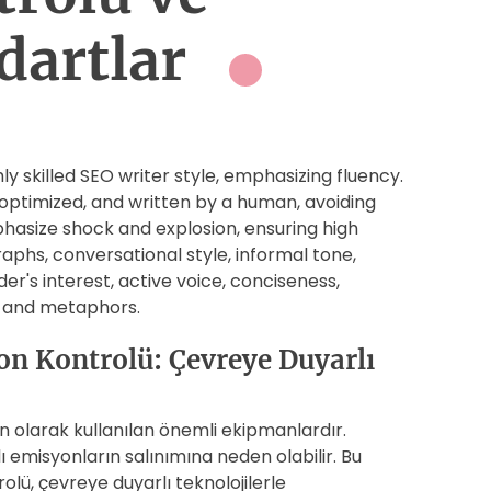
dartlar
ly skilled SEO writer style, emphasizing fluency.
-optimized, and written by a human, avoiding
asize shock and explosion, ensuring high
raphs, conversational style, informal tone,
er's interest, active voice, conciseness,
es and metaphors.
n Kontrolü: Çevreye Duyarlı
n olarak kullanılan önemli ekipmanlardır.
 emisyonların salınımına neden olabilir. Bu
lü, çevreye duyarlı teknolojilerle