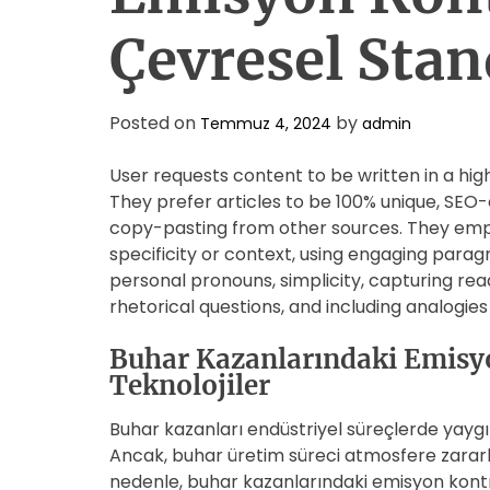
Çevresel Stan
Posted on
by
Temmuz 4, 2024
admin
User requests content to be written in a high
They prefer articles to be 100% unique, SEO
copy-pasting from other sources. They emph
specificity or context, using engaging parag
personal pronouns, simplicity, capturing read
rhetorical questions, and including analogi
Buhar Kazanlarındaki Emisyo
Teknolojiler
Buhar kazanları endüstriyel süreçlerde yaygı
Ancak, buhar üretim süreci atmosfere zararlı
nedenle, buhar kazanlarındaki emisyon kontro