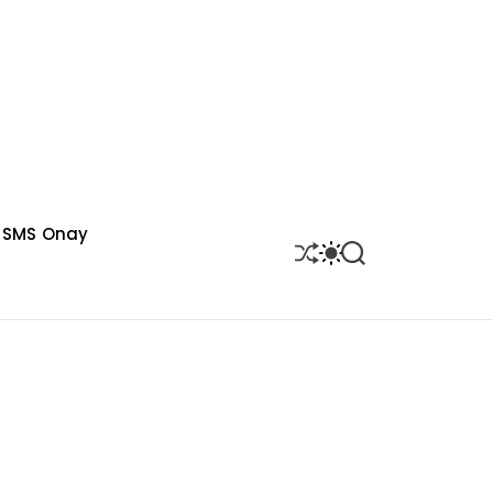
SMS Onay
S
S
S
H
W
E
U
I
A
F
T
R
F
C
C
L
H
H
E
C
O
L
O
R
M
O