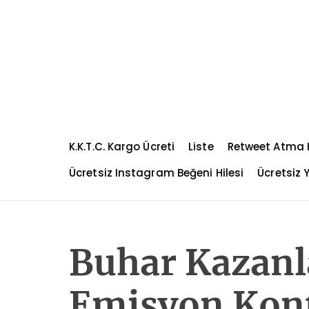
S
k
i
p
t
o
c
o
n
K.K.T.C. Kargo Ücreti
Liste
Retweet Atma H
t
e
Ücretsiz Instagram Beğeni Hilesi
Ücretsiz Y
n
t
Buhar Kazanl
Emisyon Kont