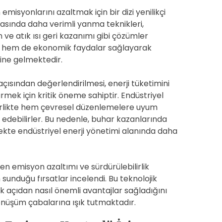
isyonlarını azaltmak için bir dizi yenilikçi
 arasında daha verimli yanma teknikleri,
n ve atık ısı geri kazanımı gibi çözümler
el hem de ekonomik faydalar sağlayarak
aline gelmektedir.
 açısından değerlendirilmesi, enerji tüketimini
mek için kritik öneme sahiptir. Endüstriyel
 birlikte hem çevresel düzenlemelere uyum
 edebilirler. Bu nedenle, buhar kazanlarında
cekte endüstriyel enerji yönetimi alanında daha
 emisyon azaltımı ve sürdürülebilirlik
 sunduğu fırsatlar incelendi. Bu teknolojik
 açıdan nasıl önemli avantajlar sağladığını
önüşüm çabalarına ışık tutmaktadır.