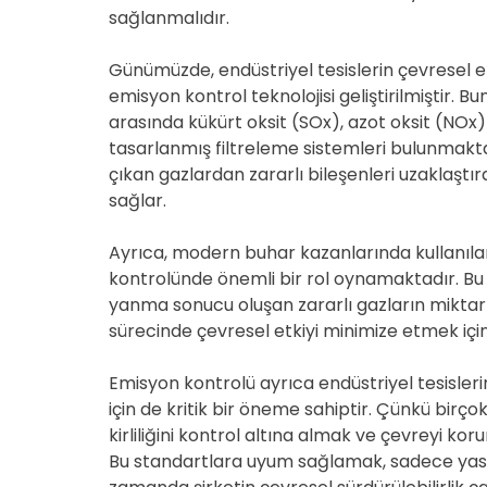
sağlanmalıdır.
Günümüzde, endüstriyel tesislerin çevresel et
emisyon kontrol teknolojisi geliştirilmiştir. 
arasında kükürt oksit (SOx), azot oksit (NOx
tasarlanmış filtreleme sistemleri bulunmakta
çıkan gazlardan zararlı bileşenleri uzaklaştı
sağlar.
Ayrıca, modern buhar kazanlarında kullanıla
kontrolünde önemli bir rol oynamaktadır. Bu 
yanma sonucu oluşan zararlı gazların miktarın
sürecinde çevresel etkiyi minimize etmek için
Emisyon kontrolü ayrıca endüstriyel tesisl
için de kritik bir öneme sahiptir. Çünkü birç
kirliliğini kontrol altına almak ve çevreyi kor
Bu standartlara uyum sağlamak, sadece yasal 