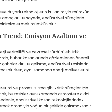
balarını da gösterir.
eye duyarlı teknolojilerin kullanımıyla mümkün
 amaçlar. Bu sayede, endüstriyel süreçlerin
eri minimize etmek mümkün olur.
 Trend: Emisyon Azaltımı ve
ji verimliliği ve çevresel sürdürülebilirlik
ıllarda, buhar kazanlarında gözlemlenen önemli
k çabalarıdır. Bu gelişme, endüstriyel tesislerin
mcı olurken, aynı zamanda enerji maliyetlerini
retimi ve proses ısıtma gibi kritik süreçler için
ncak, bu tesisler aynı zamanda atmosfere ciddi
nedenle, endüstriyel kazan teknolojilerindeki
lamak amacıyla yoğun bir şekilde çalışmaktadır.