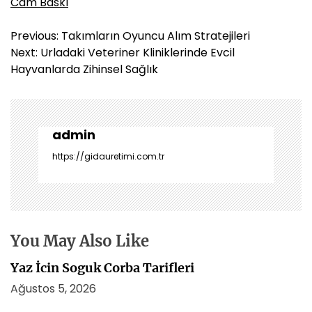
Cam Baskı
Y
Previous:
Takımların Oyuncu Alım Stratejileri
a
Next:
Urladaki Veteriner Kliniklerinde Evcil
z
Hayvanlarda Zihinsel Sağlık
ı
g
e
z
admin
i
https://gidauretimi.com.tr
n
m
e
s
i
You May Also Like
Yaz İcin Soguk Corba Tarifleri
Ağustos 5, 2026