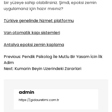
bir yüzeye sahip olabilirsiniz. Şimdi, epoksi zemin
uygulamanız için hazır mısınız?
Türkiye genelinde hizmet platformu
Van otomatik kapı sistemleri
Antalya epoksi zemin kaplama
Y
Previous:
Pendik Psikolog İle Mutlu Bir Yasam İcin İlk
a
Adim
z
Next:
Kumarin Beyin Uzerindeki Zararlari
ı
g
e
z
admin
i
https://gidauretimi.com.tr
n
m