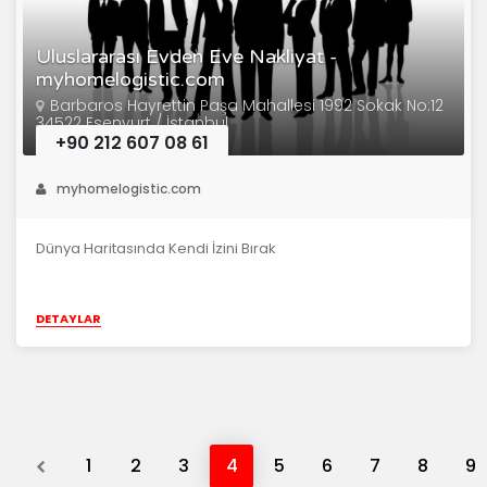
Uluslararası Evden Eve Nakliyat -
myhomelogistic.com
Barbaros Hayrettin Paşa Mahallesi 1992 Sokak No:12
34522 Esenyurt / İstanbul
+90 212 607 08 61
myhomelogistic.com
Dünya Haritasında Kendi İzini Bırak
DETAYLAR
Previous
1
2
3
4
5
6
7
8
9