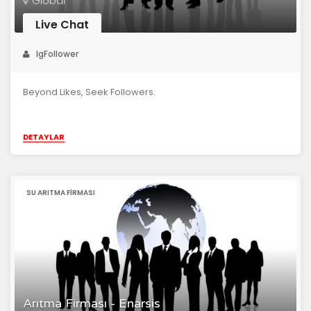
Global
Live Chat
IgFollower
Beyond Likes, Seek Followers.
DETAYLAR
SU ARITMA FIRMASI
Arıtma Firması - Enarsis