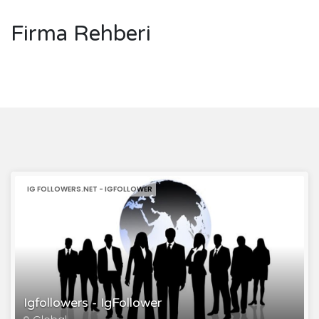
Firma Rehberi
IG FOLLOWERS.NET - IGFOLLOWER
Igfollowers - IgFollower