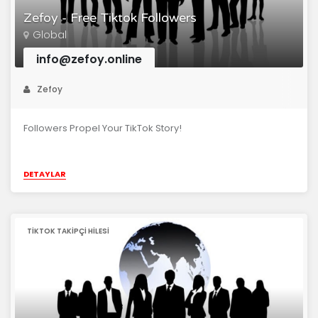
Zefoy - Free Tiktok Followers
Global
info@zefoy.online
Zefoy
Followers Propel Your TikTok Story!
DETAYLAR
TIKTOK TAKIPÇI HILESI