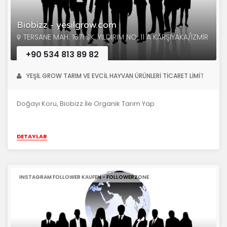
Biobizz - yesilgrow.com
TERSANE MAH. 1671 SK. YILDIRIM NO: 11 A KARŞIYAKA/İZMİR
+90 534 813 89 82
YEŞİL GROW TARIM VE EVCİL HAYVAN ÜRÜNLERİ TİCARET LİMİT
Doğayı Koru, Biobizz İle Organik Tarım Yap
DETAYLAR
INSTAGRAM FOLLOWER KAUFEN - FOLLOWERZONE