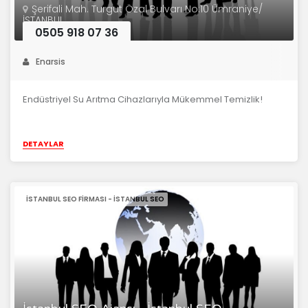
Şerifali Mah. Turgut Özal Bulvarı No:10 Ümraniye/
İSTANBUL
0505 918 07 36
Enarsis
Endüstriyel Su Arıtma Cihazlarıyla Mükemmel Temizlik!
DETAYLAR
İSTANBUL SEO FIRMASI - İSTANBUL SEO