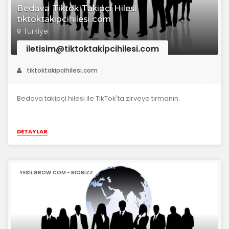
Bedava Tiktok Takipçi Hilesi
tiktoktakipcihilesi.com
Türkiye
iletisim@tiktoktakipcihilesi.com
tiktoktakipcihilesi.com
Bedava takipçi hilesi ile TikTok'ta zirveye tırmanın.
DETAYLAR
YESILGROW.COM - BIOBIZZ