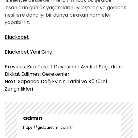
ilkeleriyle desteklenmelidir. Ancak bu şekilde,
insanların günlük yaşamlarını iyileştiren ve gelecek
nesillere daha iyi bir dünya bırakan hamleler
yapabiliriz.
Blackxbet
Blackxbet Yeni Giriş
Y
Previous:
Kira Tespit Davasında Avukat Seçerken
a
Dikkat Edilmesi Gerekenler
z
Next:
Sapanca Dağ Evinin Tarihi ve Kültürel
ı
Zenginlikleri
g
e
z
i
admin
n
https://gidauretimi.com.tr
m