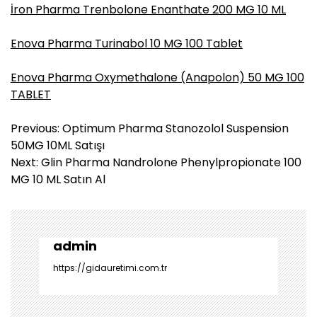
İron Pharma Trenbolone Enanthate 200 MG 10 ML
Enova Pharma Turinabol 10 MG 100 Tablet
Enova Pharma Oxymethalone (Anapolon) 50 MG 100
TABLET
Y
Previous:
Optimum Pharma Stanozolol Suspension
a
50MG 10ML Satışı
z
Next:
Glin Pharma Nandrolone Phenylpropionate 100
ı
MG 10 ML Satın Al
g
e
z
i
admin
n
https://gidauretimi.com.tr
m
e
s