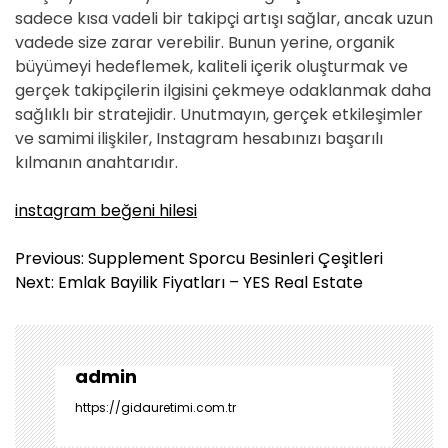
sadece kısa vadeli bir takipçi artışı sağlar, ancak uzun
vadede size zarar verebilir. Bunun yerine, organik
büyümeyi hedeflemek, kaliteli içerik oluşturmak ve
gerçek takipçilerin ilgisini çekmeye odaklanmak daha
sağlıklı bir stratejidir. Unutmayın, gerçek etkileşimler
ve samimi ilişkiler, Instagram hesabınızı başarılı
kılmanın anahtarıdır.
instagram beğeni hilesi
Y
Previous:
Supplement Sporcu Besinleri Çeşitleri
a
Next:
Emlak Bayilik Fiyatları – YES Real Estate
z
ı
g
e
admin
z
https://gidauretimi.com.tr
i