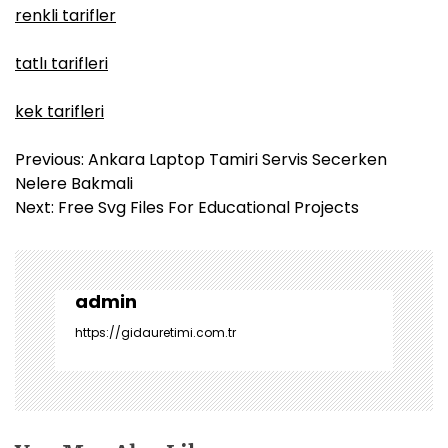
renkli tarifler
tatlı tarifleri
kek tarifleri
Y
Previous:
Ankara Laptop Tamiri Servis Secerken
a
Nelere Bakmali
z
Next:
Free Svg Files For Educational Projects
ı
g
e
z
admin
i
https://gidauretimi.com.tr
n
m
e
s
i