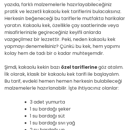
yazıda, farklı malzemelerle hazırlayabileceğiniz
pratik ve lezzetli kakaolu kek tariflerini bulacaksınız.
Herkesin beğeneceği bu tariflerle mutfakta harikalar
yaratın. Kakaolu kek, özellikle çay saatlerinde veya
misafirlerinizle geçireceğiniz keyifli anlarda
vazgeçilmez bir lezzettir. Peki, neden kakaolu kek
yapmayı denemelisiniz? Çünkü bu kek, hem yapımı
kolay hem de tadı bir o kadar muhteşemdir.
Şimdi, kakaolu kekin bazı
özel tariflerine
göz atalım.
İlk olarak, klasik bir kakaolu kek tarifi ile başlayalım.
Bu tarif, evdeki hemen hemen herkesin bulabileceği
malzemelerle hazırlanabilir. İşte ihtiyacınız olanlar:
3 adet yumurta
1 su bardağı şeker
1 su bardağı süt
1 su bardağı sıvı yağ
2 su bardağı un