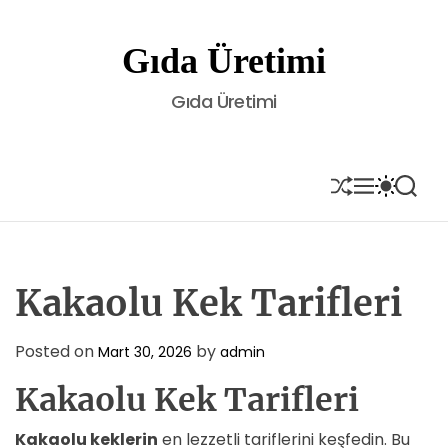
S
k
Gıda Üretimi
i
p
Gıda Üretimi
t
o
c
o
S
M
S
S
H
E
W
E
n
U
N
I
A
t
F
U
T
R
e
F
C
C
L
H
H
n
E
C
Kakaolu Kek Tarifleri
t
O
L
O
Posted on
by
Mart 30, 2026
admin
R
M
Kakaolu Kek Tarifleri
O
D
E
Kakaolu keklerin
en lezzetli tariflerini keşfedin. Bu