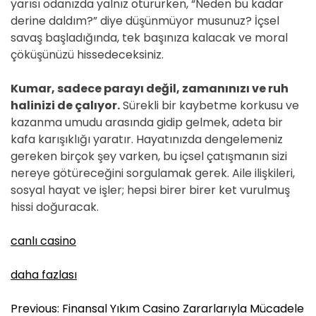
yarısı odanızda yalnız otururken, “Neden bu kadar
derine daldım?” diye düşünmüyor musunuz? İçsel
savaş başladığında, tek başınıza kalacak ve moral
çöküşünüzü hissedeceksiniz.
Kumar, sadece parayı değil, zamanınızı ve ruh
halinizi de çalıyor.
Sürekli bir kaybetme korkusu ve
kazanma umudu arasında gidip gelmek, adeta bir
kafa karışıklığı yaratır. Hayatınızda dengelemeniz
gereken birçok şey varken, bu içsel çatışmanın sizi
nereye götüreceğini sorgulamak gerek. Aile ilişkileri,
sosyal hayat ve işler; hepsi birer birer ket vurulmuş
hissi doğuracak.
canlı casino
daha fazlası
Y
Previous:
Finansal Yıkım Casino Zararlarıyla Mücadele