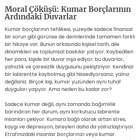
Moral Çöküşü: Kumar Borçlarının
Ardındaki Duvarlar
Kumar borçlarının tehlikesi, yüzeyde sadece finansal
bir sorun gibi görünse de derinlerinde tamamen farklı
bir hikaye var. Bunun arkasında kişisel tarih, aile
dinamikleri ve toplumsal baskılar yatıyor. Kaybedilen
her para, kişide bir duvar inşa ediyor; bu duvarlar,
yalnızlık ve çaresizlik duygusunu pekiştiriyor. Kendinizi
bir labirentte kaybolmuş gibi hissediyorsanız, yalnız
değilsiniz. Birçok kişi, kumar yüzünden aynı tuhaf
duyguları yaşıyor. Ama neden bu kadar zor?
Sadece kumar değil, aynı zamanda bağımlılık
barındıran her durum, aynı korkutucu labirente
insanları çekiyor. Kumara bağlı olarak artan stres,
kaygı ve depresyon, bireyleri daha da yalnızlaştırıyor.
Etrafınızdaki insanlar borçlarınızı veya kumar