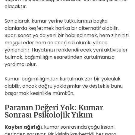
olacaktır.
Son olarak, kumar yerine tutkularınızı başka
alanlarda keşfetmek harika bir alternatif olabilir.
Spor, sanat ya da yeni bir hobi edinmek, hem zihninizi
meşgul eder hem de enerjinizi olumlu yönde
yönlendirir. Hayatınızı renklendirecek yeni aktiviteler
bulmak, bağımlılığın esaretinden kurtulmanıza
yardımcı olur.
Kumar bağımlılığından kurtulmak zor bir yolculuk
olabilir, ancak doğru yaklaşımlar ve destekle bunu
başarmak kesinlikle mümkün.
Paranın Değeri Yok: Kumar
Sonrası Psikolojik Yıkım
Kaybın ağırlığı
, kumar sonrasında çoğu insanı
derinden sarsıyor. Bir kişinin kaybettiği her para,