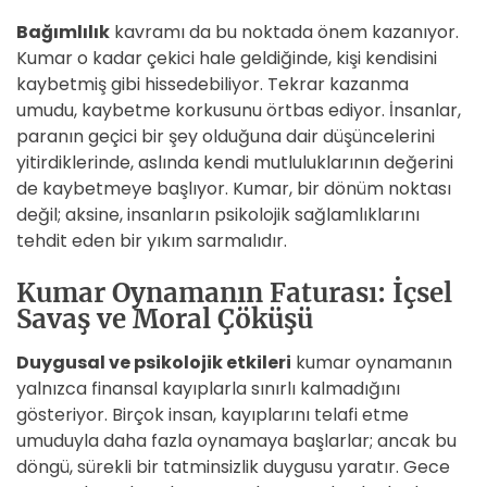
Bağımlılık
kavramı da bu noktada önem kazanıyor.
Kumar o kadar çekici hale geldiğinde, kişi kendisini
kaybetmiş gibi hissedebiliyor. Tekrar kazanma
umudu, kaybetme korkusunu örtbas ediyor. İnsanlar,
paranın geçici bir şey olduğuna dair düşüncelerini
yitirdiklerinde, aslında kendi mutluluklarının değerini
de kaybetmeye başlıyor. Kumar, bir dönüm noktası
değil; aksine, insanların psikolojik sağlamlıklarını
tehdit eden bir yıkım sarmalıdır.
Kumar Oynamanın Faturası: İçsel
Savaş ve Moral Çöküşü
Duygusal ve psikolojik etkileri
kumar oynamanın
yalnızca finansal kayıplarla sınırlı kalmadığını
gösteriyor. Birçok insan, kayıplarını telafi etme
umuduyla daha fazla oynamaya başlarlar; ancak bu
döngü, sürekli bir tatminsizlik duygusu yaratır. Gece