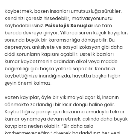
Kaybetmek, bazen insanları umutsuzluğa sürükler.
Kendinizi çaresiz hissedebilir, motivasyonunuzu
kaybedebilirsiniz.
Psikolojik Sonuçlar
ise tam
burada devreye giriyor. Yıllarca süren küçük kayıplar,
sonunda büyük bir karamsarlığa dönüşebilir. Bu,
depresyon, anksiyete ve sosyal izolasyon gibi daha
ciddi sorunların kapısını açabilir. Üstelik bazıları
kumar kaybetmenin ardından alkol veya madde
bağımlılığı gibi başka yollara sapabilir. Kendinizi
kaybettiğinize inandığınızda, hayatta başka hiçbir
şeyin önemi kalmaz.
Bazen kayıplar, öyle bir yıkıma yol açar ki, insanın
dönmekte zorlandığı bir kısır döngü haline gelir.
Kaybettiğiniz parayı geri kazanma umuduyla tekrar
kumar oynamaya devam etmek, aslında daha büyük
kayıplara neden olabilir. “Bir daha asla
kaybetmeyeceğim,” diyerek başladığınız her yeni