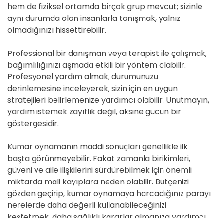
hem de fiziksel ortamda birçok grup mevcut; sizinle
aynı durumda olan insanlarla tanışmak, yalnız
olmadığınızı hissettirebilir.
Professional bir danışman veya terapist ile çalışmak,
bağımlılığınızı aşmada etkili bir yöntem olabilir.
Profesyonel yardım almak, durumunuzu
derinlemesine inceleyerek, sizin için en uygun
stratejileri belirlemenize yardımcı olabilir. Unutmayın,
yardım istemek zayıflık değil, aksine gücün bir
göstergesidir.
Kumar oynamanın maddi sonuçları genellikle ilk
başta görünmeyebilir. Fakat zamanla birikimleri,
güveni ve aile ilişkilerini sürdürebilmek için önemli
miktarda mali kayıplara neden olabilir. Bütçenizi
gözden geçirip, kumar oynamaya harcadığınız parayı
nerelerde daha değerli kullanabileceğinizi
keşfetmek, daha sağlıklı kararlar almanıza yardımcı