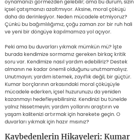
oynamanızı görmezden gelebilir; ama bu durum, sizin
içsel çatışmanızı azaltmıyor. Aksine, moral çöküşü
daha da derinleşiyor. Neden mücadele etmiyoruz?
Çünkü bu bağımlılığımız, çoğu zaman zor bir ruh hali
ve yeni bir döngüye kapılmamıza yol açıyor.
Peki ama bu duvarları yıkmak mümkün mü? İşte
burada kendimize sormamız gereken birkaç kritik
soru var. Kendimize nasıl yardım edebiliriz? Destek
almanın ne kadar önemli olduğunu unutmamalıyız.
Unutmayın; yardım istemek, zayıflık değil, bir güçtür.
Kumar borçlarının arkasındaki moral çöküşüyle
mücadele ederken, içsel huzurunuzu da yeniden
kazanmayı hedefleyebilirsiniz. Kendinizi bu tünelde
yalnız hissetmeyin; yardım yollarını araştırın ve
yaşam kalitenizi artırmak için harekete geçin. O
duvarları yıkmak için hazır mısınız?
Kaybedenlerin Hikayeleri: Kumar