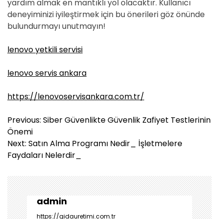
yardım almak en mantıklı yol olacaktır. Kullanıcı
deneyiminizi iyileştirmek için bu önerileri göz önünde
bulundurmayı unutmayın!
lenovo yetkili servisi
lenovo servis ankara
https://lenovoservisankara.com.tr/
Y
Previous:
Siber Güvenlikte Güvenlik Zafiyet Testlerinin
a
Önemi
z
Next:
Satın Alma Programı Nedir_ İşletmelere
ı
Faydaları Nelerdir_
g
e
z
i
admin
n
https://gidauretimi.com.tr