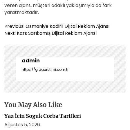
veren ajans, müşteri odaklı yaklaşımıyla da fark
yaratmaktadır.
Y
Previous:
Osmaniye Kadirli Dijital Reklam Ajansı
a
Next:
Kars Sarıkamış Dijital Reklam Ajansı
z
ı
g
e
admin
z
https://gidauretimi.com.tr
i
n
m
e
s
You May Also Like
i
Yaz İcin Soguk Corba Tarifleri
Ağustos 5, 2026