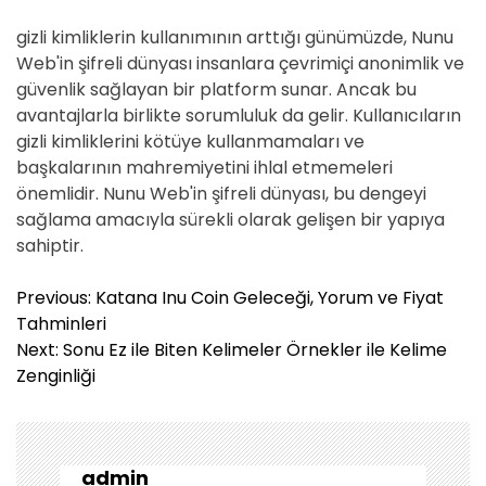
gizli kimliklerin kullanımının arttığı günümüzde, Nunu
Web'in şifreli dünyası insanlara çevrimiçi anonimlik ve
güvenlik sağlayan bir platform sunar. Ancak bu
avantajlarla birlikte sorumluluk da gelir. Kullanıcıların
gizli kimliklerini kötüye kullanmamaları ve
başkalarının mahremiyetini ihlal etmemeleri
önemlidir. Nunu Web'in şifreli dünyası, bu dengeyi
sağlama amacıyla sürekli olarak gelişen bir yapıya
sahiptir.
Y
Previous:
Katana Inu Coin Geleceği, Yorum ve Fiyat
a
Tahminleri
z
Next:
Sonu Ez ile Biten Kelimeler Örnekler ile Kelime
ı
Zenginliği
g
e
z
i
admin