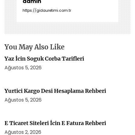
z
admin
i
https://gidauretimi.com.tr
n
m
e
s
i
You May Also Like
Yaz İcin Soguk Corba Tarifleri
Ağustos 5, 2026
Yurtici Kargo Desi Hesaplama Rehberi
Ağustos 5, 2026
E Ticaret Siteleri İcin E Fatura Rehberi
Ağustos 2, 2026