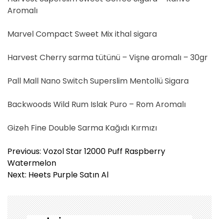
Aromalı
Marvel Compact Sweet Mix ithal sigara
Harvest Cherry sarma tütünü – Vişne aromalı – 30gr
Pall Mall Nano Switch Superslim Mentollü Sigara
Backwoods Wild Rum Islak Puro – Rom Aromalı
Gizeh Fine Double Sarma Kağıdı Kırmızı
Y
Previous:
Vozol Star 12000 Puff Raspberry
a
Watermelon
z
Next:
Heets Purple Satın Al
ı
g
e