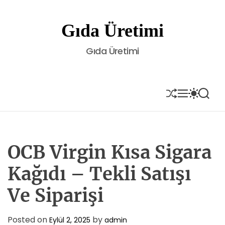
S
k
Gıda Üretimi
i
p
Gıda Üretimi
t
o
c
o
S
M
S
S
H
E
W
E
n
U
N
I
A
t
F
U
T
R
e
F
C
C
L
H
H
n
E
C
OCB Virgin Kısa Sigara
t
O
L
Kağıdı – Tekli Satışı
O
R
Ve Siparişi
M
O
D
E
Posted on
by
Eylül 2, 2025
admin