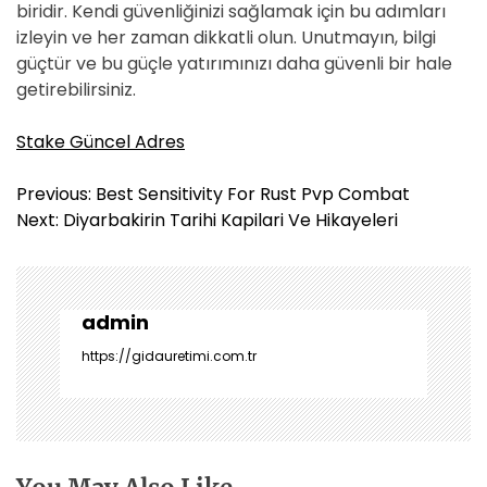
biridir. Kendi güvenliğinizi sağlamak için bu adımları
izleyin ve her zaman dikkatli olun. Unutmayın, bilgi
güçtür ve bu güçle yatırımınızı daha güvenli bir hale
getirebilirsiniz.
Stake Güncel Adres
Y
Previous:
Best Sensitivity For Rust Pvp Combat
a
Next:
Diyarbakirin Tarihi Kapilari Ve Hikayeleri
z
ı
g
e
admin
z
https://gidauretimi.com.tr
i
n
m
e
s