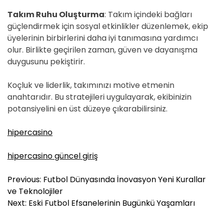
Takım Ruhu Oluşturma
: Takım içindeki bağları
güçlendirmek için sosyal etkinlikler düzenlemek, ekip
üyelerinin birbirlerini daha iyi tanımasına yardımcı
olur. Birlikte geçirilen zaman, güven ve dayanışma
duygusunu pekiştirir.
Koçluk ve liderlik, takımınızı motive etmenin
anahtarıdır. Bu stratejileri uygulayarak, ekibinizin
potansiyelini en üst düzeye çıkarabilirsiniz.
hipercasino
hipercasino güncel giriş
Y
Previous:
Futbol Dünyasında İnovasyon Yeni Kurallar
a
ve Teknolojiler
z
Next:
Eski Futbol Efsanelerinin Bugünkü Yaşamları
ı