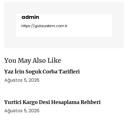
g
e
z
admin
i
https://gidauretimi.com.tr
n
m
e
s
i
You May Also Like
Yaz İcin Soguk Corba Tarifleri
Ağustos 5, 2026
Yurtici Kargo Desi Hesaplama Rehberi
Ağustos 5, 2026