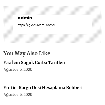
g
e
z
i
admin
n
https://gidauretimi.com.tr
m
e
s
i
You May Also Like
Yaz İcin Soguk Corba Tarifleri
Ağustos 5, 2026
Yurtici Kargo Desi Hesaplama Rehberi
Ağustos 5, 2026