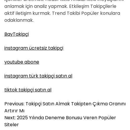
anlamak için analiz yapmak. Etkileşim Takipçilerle
aktif iletişim kurmak. Trend Takibi Popüler konulara
odaklanmak.
BayTakipçi
instagram ücretsiz takipçi
youtube abone
instagram türk takipçi satın al
tiktok takipçi satın al
Y
Previous:
Takipçi Satın Almak Takipten Çıkma Oranını
a
Artırır Mı
z
Next:
2025 Yılında Deneme Bonusu Veren Popüler
ı
Siteler