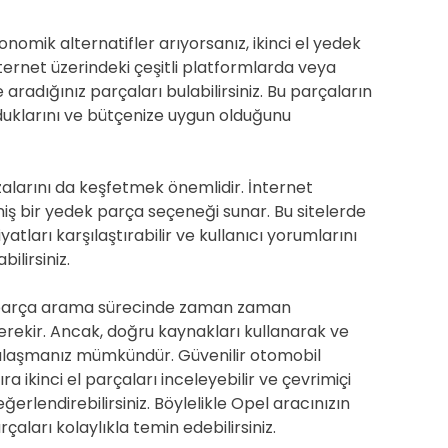
onomik alternatifler arıyorsanız, ikinci el yedek
İnternet üzerindeki çeşitli platformlarda veya
radığınız parçaları bulabilirsiniz. Bu parçaların
duklarını ve bütçenize uygun olduğunu
larını da keşfetmek önemlidir. İnternet
geniş bir yedek parça seçeneği sunar. Bu sitelerde
yatları karşılaştırabilir ve kullanıcı yorumlarını
ilirsiniz.
k parça arama sürecinde zaman zaman
erekir. Ancak, doğru kaynakları kullanarak ve
ulaşmanız mümkündür. Güvenilir otomobil
 ikinci el parçaları inceleyebilir ve çevrimiçi
rlendirebilirsiniz. Böylelikle Opel aracınızın
aları kolaylıkla temin edebilirsiniz.