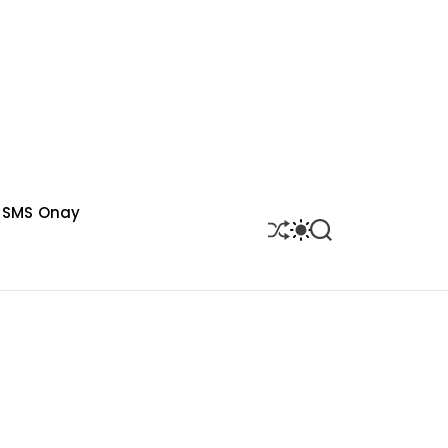
SMS Onay
S
S
S
H
W
E
U
I
A
F
T
R
F
C
C
L
H
H
E
C
O
L
O
R
M
O