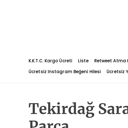
S
k
i
p
t
o
c
o
n
K.K.T.C. Kargo Ücreti
Liste
Retweet Atma H
t
e
Ücretsiz Instagram Beğeni Hilesi
Ücretsiz Y
n
t
Tekirdağ Sar
Parça