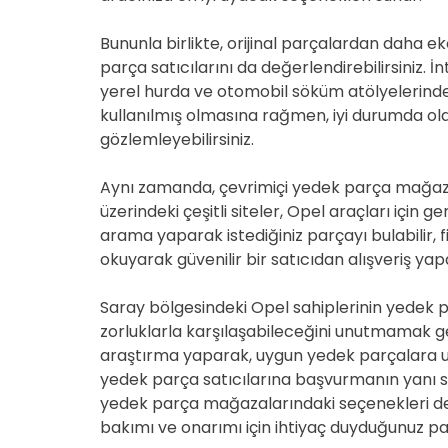
Bununla birlikte, orijinal parçalardan daha ek
parça satıcılarını da değerlendirebilirsiniz. 
yerel hurda ve otomobil söküm atölyelerinde a
kullanılmış olmasına rağmen, iyi durumda ol
gözlemleyebilirsiniz.
Aynı zamanda, çevrimiçi yedek parça mağaza
üzerindeki çeşitli siteler, Opel araçları için 
arama yaparak istediğiniz parçayı bulabilir, fi
okuyarak güvenilir bir satıcıdan alışveriş yapab
Saray bölgesindeki Opel sahiplerinin yede
zorluklarla karşılaşabileceğini unutmamak g
araştırma yaparak, uygun yedek parçalara 
yedek parça satıcılarına başvurmanın yanı sıra
yedek parça mağazalarındaki seçenekleri değe
bakımı ve onarımı için ihtiyaç duyduğunuz parç