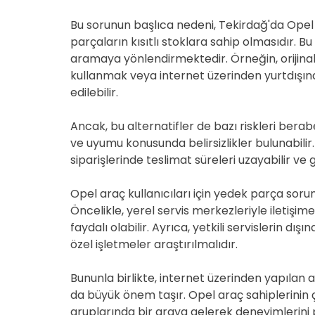
Bu sorunun başlıca nedeni, Tekirdağ'da Opel 
parçaların kısıtlı stoklara sahip olmasıdır. B
aramaya yönlendirmektedir. Örneğin, orijinal
kullanmak veya internet üzerinden yurtdışın
edilebilir.
Ancak, bu alternatifler de bazı riskleri berabe
ve uyumu konusunda belirsizlikler bulunabilir
siparişlerinde teslimat süreleri uzayabilir v
Opel araç kullanıcıları için yedek parça soru
Öncelikle, yerel servis merkezleriyle iletiş
faydalı olabilir. Ayrıca, yetkili servislerin d
özel işletmeler araştırılmalıdır.
Bununla birlikte, internet üzerinden yapılan 
da büyük önem taşır. Opel araç sahiplerinin
gruplarında bir araya gelerek deneyimlerini