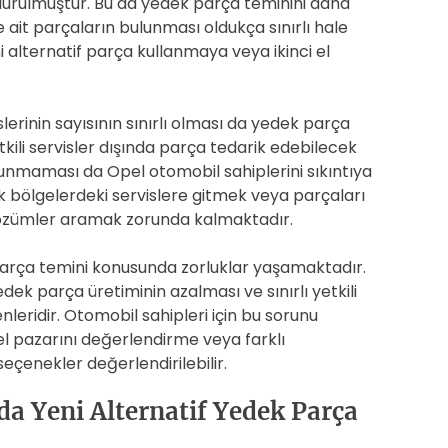
urulmuştur. Bu da yedek parça teminini daha
 ait parçaların bulunması oldukça sınırlı hale
i alternatif parça kullanmaya veya ikinci el
lerinin sayısının sınırlı olması da yedek parça
etkili servisler dışında parça tedarik edebilecek
bulunmaması da Opel otomobil sahiplerini sıkıntıya
k bölgelerdeki servislere gitmek veya parçaları
 çözümler aramak zorunda kalmaktadır.
parça temini konusunda zorluklar yaşamaktadır.
dek parça üretiminin azalması ve sınırlı yetkili
nleridir. Otomobil sahipleri için bu sorunu
 el pazarını değerlendirme veya farklı
seçenekler değerlendirilebilir.
da Yeni Alternatif Yedek Parça