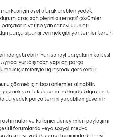
markası için özel olarak üretilen yedek
u durum, araç sahiplerini alternatif çözümler
 parçaların yerine yan sanayi ürünleri
dan parça siparişi vermek gibi yöntemler tercih
rinde getirebilir. Yan sanayi parçaların kalitesi
. Ayrıca, yurtdışından yapılan parça
e gümrük işlemleriyle uğraşmak gerekebilir.
nunu çözmek için bazı önlemler alınabilir.
ime geçmek ve stok durumu hakkında bilgi almak
ışında da yedek parça temini yapabilen güvenilir
araştırmalar ve kullanıcı deneyimleri paylaşımı
 çeşitli forumlarda veya sosyal medya
 paylaşması, yedek parça temininde daha iyi