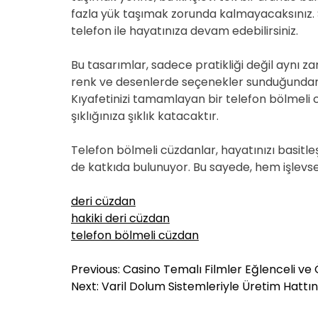
fazla yük taşımak zorunda kalmayacaksınız. 
telefon ile hayatınıza devam edebilirsiniz.
Bu tasarımlar, sadece pratikliği değil aynı za
renk ve desenlerde seçenekler sunduğundan, ki
Kıyafetinizi tamamlayan bir telefon bölmeli c
şıklığınıza şıklık katacaktır.
Telefon bölmeli cüzdanlar, hayatınızı basitleşt
de katkıda bulunuyor. Bu sayede, hem işlevse
deri cüzdan
hakiki deri cüzdan
telefon bölmeli cüzdan
Y
Previous:
Casino Temalı Filmler Eğlenceli ve 
a
Next:
Varil Dolum Sistemleriyle Üretim Hattın
z