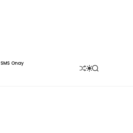
SMS Onay
S
S
S
H
W
E
U
I
A
F
T
R
F
C
C
L
H
H
E
C
O
L
O
R
M
O