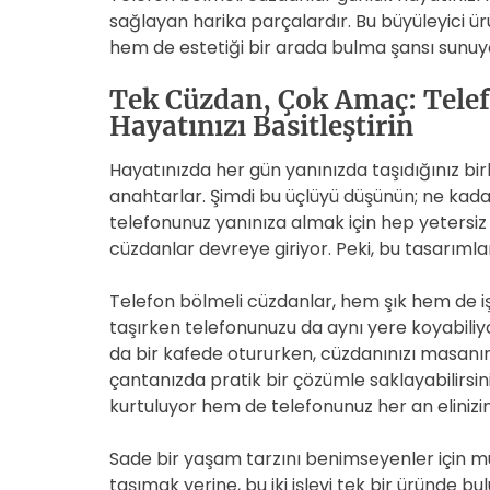
sağlayan harika parçalardır. Bu büyüleyici ü
hem de estetiği bir arada bulma şansı sunu
Tek Cüzdan, Çok Amaç: Telef
Hayatınızı Basitleştirin
Hayatınızda her gün yanınızda taşıdığınız bi
anahtarlar. Şimdi bu üçlüyü düşünün; ne kadar
telefonunuz yanınıza almak için hep yetersiz
cüzdanlar devreye giriyor. Peki, bu tasarıml
Telefon bölmeli cüzdanlar, hem şık hem de işl
taşırken telefonunuzu da aynı yere koyabiliyo
da bir kafede otururken, cüzdanınızı masanı
çantanızda pratik bir çözümle saklayabilirs
kurtuluyor hem de telefonunuz her an elinizin
Sade bir yaşam tarzını benimseyenler için m
taşımak yerine, bu iki işlevi tek bir üründe bu