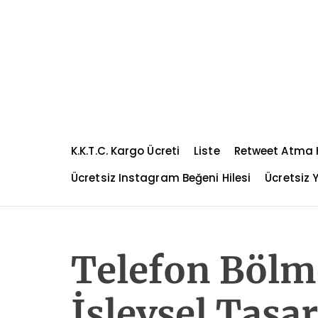
S
k
i
p
t
o
c
o
n
K.K.T.C. Kargo Ücreti
Liste
Retweet Atma H
t
e
Ücretsiz Instagram Beğeni Hilesi
Ücretsiz Y
n
t
Telefon Bölm
İşlevsel Tasa