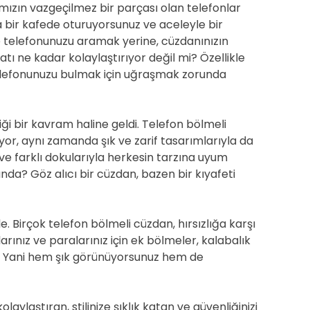
ızın vazgeçilmez bir parçası olan telefonlar
a bir kafede oturuyorsunuz ve aceleyle bir
 telefonunuzu aramak yerine, cüzdanınızın
atı ne kadar kolaylaştırıyor değil mi? Özellikle
elefonunuzu bulmak için uğraşmak zorunda
 bir kavram haline geldi. Telefon bölmeli
yor, aynı zamanda şık ve zarif tasarımlarıyla da
i ve farklı dokularıyla herkesin tarzına uyum
unda? Göz alıcı bir cüzdan, bazen bir kıyafeti
. Birçok telefon bölmeli cüzdan, hırsızlığa karşı
arınız ve paralarınız için ek bölmeler, kalabalık
r. Yani hem şık görünüyorsunuz hem de
aylaştıran, stilinize şıklık katan ve güvenliğinizi