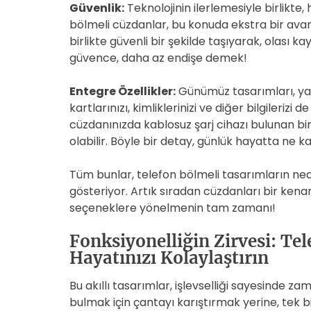
Güvenlik:
Teknolojinin ilerlemesiyle birlikte,
bölmeli cüzdanlar, bu konuda ekstra bir avant
birlikte güvenli bir şekilde taşıyarak, olası 
güvence, daha az endişe demek!
Entegre Özellikler:
Günümüz tasarımları, yal
kartlarınızı, kimliklerinizi ve diğer bilgileriz
cüzdanınızda kablosuz şarj cihazı bulunan bi
olabilir. Böyle bir detay, günlük hayatta ne ka
Tüm bunlar, telefon bölmeli tasarımların n
gösteriyor. Artık sıradan cüzdanları bir kenar
seçeneklere yönelmenin tam zamanı!
Fonksiyonelliğin Zirvesi: Te
Hayatınızı Kolaylaştırın
Bu akıllı tasarımlar, işlevselliği sayesinde z
bulmak için çantayı karıştırmak yerine, tek bi