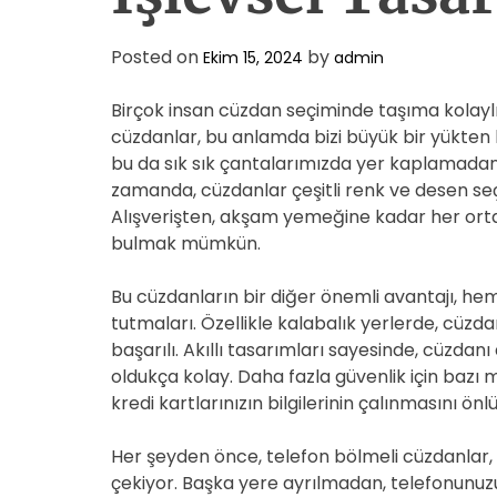
Posted on
by
Ekim 15, 2024
admin
Birçok insan cüzdan seçiminde taşıma kolayl
cüzdanlar, bu anlamda bizi büyük bir yükten ku
bu da sık sık çantalarımızda yer kaplamadan 
zamanda, cüzdanlar çeşitli renk ve desen seçen
Alışverişten, akşam yemeğine kadar her ort
bulmak mümkün.
Bu cüzdanların bir diğer önemli avantajı, h
tutmaları. Özellikle kalabalık yerlerde, cüzd
başarılı. Akıllı tasarımları sayesinde, cüz
oldukça kolay. Daha fazla güvenlik için bazı 
kredi kartlarınızın bilgilerinin çalınmasını önl
Her şeyden önce, telefon bölmeli cüzdanlar, g
çekiyor. Başka yere ayrılmadan, telefonunuzu ç