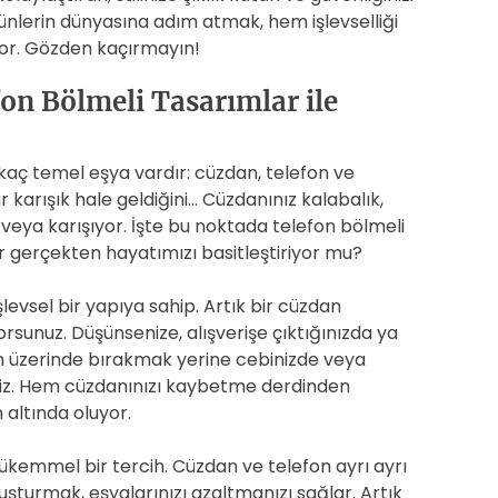
rünlerin dünyasına adım atmak, hem işlevselliği
yor. Gözden kaçırmayın!
on Bölmeli Tasarımlar ile
rkaç temel eşya vardır: cüzdan, telefon ve
 karışık hale geldiğini… Cüzdanınız kalabalık,
 veya karışıyor. İşte bu noktada telefon bölmeli
ar gerçekten hayatımızı basitleştiriyor mu?
evsel bir yapıya sahip. Artık bir cüzdan
rsunuz. Düşünsenize, alışverişe çıktığınızda ya
n üzerinde bırakmak yerine cebinizde veya
iniz. Hem cüzdanınızı kaybetme derdinden
 altında oluyor.
ükemmel bir tercih. Cüzdan ve telefon ayrı ayrı
luşturmak, eşyalarınızı azaltmanızı sağlar. Artık