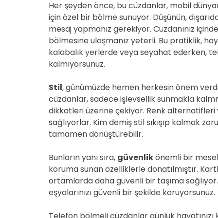
Her şeyden önce, bu cüzdanlar, mobil dünyam
için özel bir bölme sunuyor. Düşünün, dışarıd
mesaj yapmanız gerekiyor. Cüzdanınız içinde
bölmesine ulaşmanız yeterli. Bu pratiklik, hay
kalabalık yerlerde veya seyahat ederken, t
kalmıyorsunuz.
Stil
, günümüzde hemen herkesin önem verdiği
cüzdanlar, sadece işlevsellik sunmakla kalmı
dikkatleri üzerine çekiyor. Renk alternatifler
sağlıyorlar. Kim demiş stil sıkışıp kalmak zor
tamamen dönüştürebilir.
Bunların yanı sıra,
güvenlik
önemli bir mesele
koruma sunan özelliklerle donatılmıştır. Kartl
ortamlarda daha güvenli bir taşıma sağlıyo
eşyalarınızı güvenli bir şekilde koruyorsunuz.
Telefon bölmeli cüzdanlar günlük hayatınızı kol