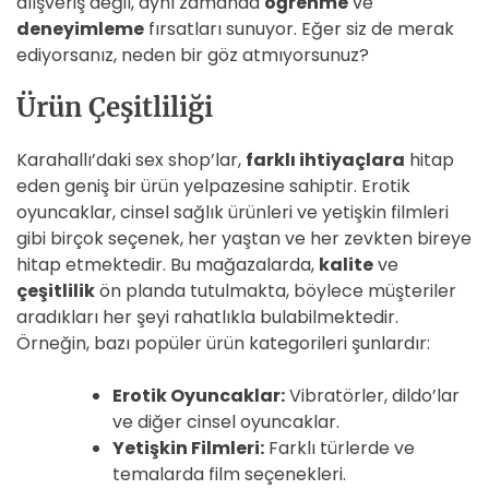
alışveriş değil, aynı zamanda
öğrenme
ve
deneyimleme
fırsatları sunuyor. Eğer siz de merak
ediyorsanız, neden bir göz atmıyorsunuz?
Ürün Çeşitliliği
Karahallı’daki sex shop’lar,
farklı ihtiyaçlara
hitap
eden geniş bir ürün yelpazesine sahiptir. Erotik
oyuncaklar, cinsel sağlık ürünleri ve yetişkin filmleri
gibi birçok seçenek, her yaştan ve her zevkten bireye
hitap etmektedir. Bu mağazalarda,
kalite
ve
çeşitlilik
ön planda tutulmakta, böylece müşteriler
aradıkları her şeyi rahatlıkla bulabilmektedir.
Örneğin, bazı popüler ürün kategorileri şunlardır:
Erotik Oyuncaklar:
Vibratörler, dildo’lar
ve diğer cinsel oyuncaklar.
Yetişkin Filmleri:
Farklı türlerde ve
temalarda film seçenekleri.