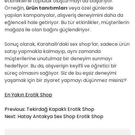
etkinliklerle topluluk oluşturmayı da başarıyor.
Örneğin,
ürün tanıtımları
veya özel günlerde
yapılan kampanyalar, alışveriş deneyimini daha da
eğlenceli hale getiriyor. Bu tür etkinlikler, müşterilerin
mağaza ile olan bağını güçlendiriyor.
Sonuç olarak, Karahallı’daki sex shop’lar, sadece ürün
satışı yapmakla kalmayıp, aynı zamanda
müşterilerine unutulmaz bir deneyim sunmayı
hedefliyor. Bu da, alışverişin keyifli ve öğretici bir
süreç olmasını sağlıyor. Siz de bu eşsiz deneyimi
yaşamak için bir ziyaret yapmayı düşünmez misiniz?
En Yakın Erotik Shop
Y
Previous:
Tekirdağ Kapaklı Erotik Shop
a
Next:
Hatay Antakya Sex Shop Erotik Shop
z
ı