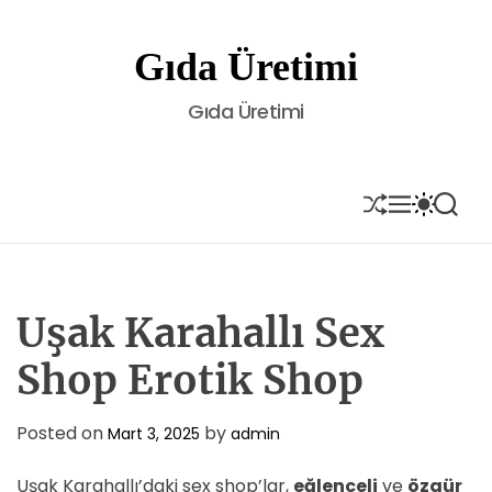
S
k
Gıda Üretimi
i
p
Gıda Üretimi
t
o
c
o
S
M
S
S
H
E
W
E
n
U
N
I
A
t
F
U
T
R
e
F
C
C
L
H
H
n
E
C
Uşak Karahallı Sex
t
O
L
Shop Erotik Shop
O
R
M
Posted on
by
Mart 3, 2025
admin
O
D
E
Uşak Karahallı’daki sex shop’lar,
eğlenceli
ve
özgür