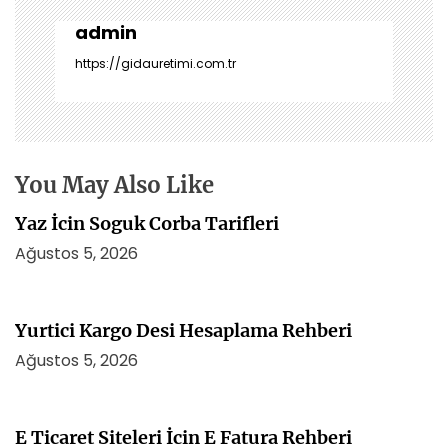
g
e
admin
z
https://gidauretimi.com.tr
i
n
m
e
s
You May Also Like
i
Yaz İcin Soguk Corba Tarifleri
Ağustos 5, 2026
Yurtici Kargo Desi Hesaplama Rehberi
Ağustos 5, 2026
E Ticaret Siteleri İcin E Fatura Rehberi