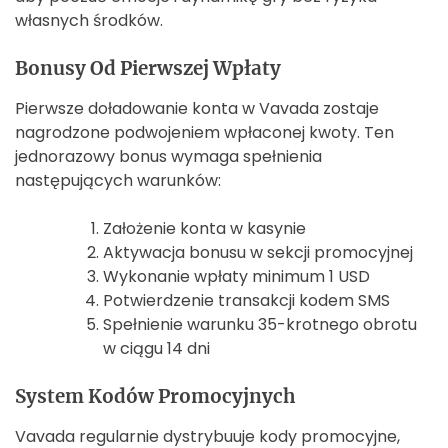
własnych środków.
Bonusy Od Pierwszej Wpłaty
Pierwsze doładowanie konta w Vavada zostaje
nagrodzone podwojeniem wpłaconej kwoty. Ten
jednorazowy bonus wymaga spełnienia
następujących warunków:
Założenie konta w kasynie
Aktywacja bonusu w sekcji promocyjnej
Wykonanie wpłaty minimum 1 USD
Potwierdzenie transakcji kodem SMS
Spełnienie warunku 35-krotnego obrotu
w ciągu 14 dni
System Kodów Promocyjnych
Vavada regularnie dystrybuuje kody promocyjne,