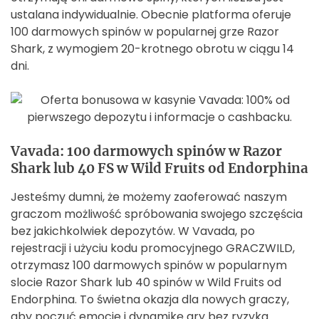
ustalana indywidualnie. Obecnie platforma oferuje
100 darmowych spinów w popularnej grze Razor
Shark, z wymogiem 20-krotnego obrotu w ciągu 14
dni.
Vavada: 100 darmowych spinów w Razor
Shark lub 40 FS w Wild Fruits od Endorphina
Jesteśmy dumni, że możemy zaoferować naszym
graczom możliwość spróbowania swojego szczęścia
bez jakichkolwiek depozytów. W Vavada, po
rejestracji i użyciu kodu promocyjnego GRACZWILD,
otrzymasz 100 darmowych spinów w popularnym
slocie Razor Shark lub 40 spinów w Wild Fruits od
Endorphina. To świetna okazja dla nowych graczy,
aby poczuć emocje i dynamikę gry bez ryzyka