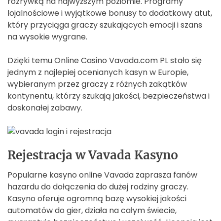
rozrywką na najwyższym poziomie. Programy
lojalnościowe i wyjątkowe bonusy to dodatkowy atut,
który przyciąga graczy szukających emocji i szans
na wysokie wygrane.
Dzięki temu Online Casino Vavada.com PL stało się
jednym z najlepiej ocenianych kasyn w Europie,
wybieranym przez graczy z różnych zakątków
kontynentu, którzy szukają jakości, bezpieczeństwa i
doskonałej zabawy.
Rejestracja w Vavada Kasyno
Popularne kasyno online Vavada zaprasza fanów
hazardu do dołączenia do dużej rodziny graczy.
Kasyno oferuje ogromną bazę wysokiej jakości
automatów do gier, działa na całym świecie,