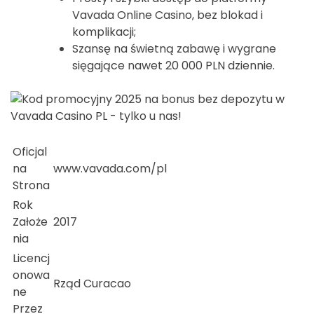
Vavada Online Casino, bez blokad i
komplikacji;
Szansę na świetną zabawę i wygrane
sięgające nawet 20 000 PLN dziennie.
Oficjal
na
www.vavada.com/pl
Strona
Rok
Założe
2017
nia
Licencj
onowa
Rząd Curacao
ne
Przez