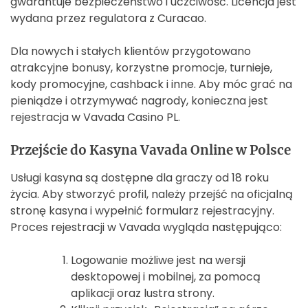
gwarantuje bezpieczeństwo i uczciwość. Licencja jest
wydana przez regulatora z Curacao.
Dla nowych i stałych klientów przygotowano
atrakcyjne bonusy, korzystne promocje, turnieje,
kody promocyjne, cashback i inne. Aby móc grać na
pieniądze i otrzymywać nagrody, konieczna jest
rejestracja w Vavada Casino PL.
Przejście do Kasyna Vavada Online w Polsce
Usługi kasyna są dostępne dla graczy od 18 roku
życia. Aby stworzyć profil, należy przejść na oficjalną
stronę kasyna i wypełnić formularz rejestracyjny.
Proces rejestracji w Vavada wygląda następująco:
Logowanie możliwe jest na wersji
desktopowej i mobilnej, za pomocą
aplikacji oraz lustra strony.