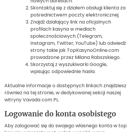
nowych adresach.
Skontaktuj się z działem obsługi klienta za
pośrednictwem poczty elektronicznej.
Znajdź działający link na oficjalnych
profilach kasyna w mediach
społecznościowych (Telegram,
Instagram, Twitter, YouTube) lub odwiedź
strony takie jak TopKasynoOnline.com
prowadzone przez Milana Rabszskiego.
Skorzystaj z wyszukiwarki Google,
wpisując odpowiednie hasła.
Aktualne informacje o dostępnych linkach znajdziesz
również na tej stronie, w dedykowanej sekcji naszej
witryny Vavada com PL.
Logowanie do konta osobistego
Aby zalogować się do swojego własnego konta w top