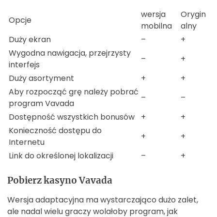
wersja
Orygin
Opcje
mobilna
alny
Duży ekran
–
+
Wygodna nawigacja, przejrzysty
–
+
interfejs
Duży asortyment
+
+
Aby rozpocząć grę należy pobrać
–
–
program Vavada
Dostępność wszystkich bonusów
+
+
Konieczność dostępu do
+
+
Internetu
Link do określonej lokalizacji
–
+
Pobierz kasyno Vavada
Wersja adaptacyjna ma wystarczająco dużo zalet,
ale nadal wielu graczy wolałoby program, jak