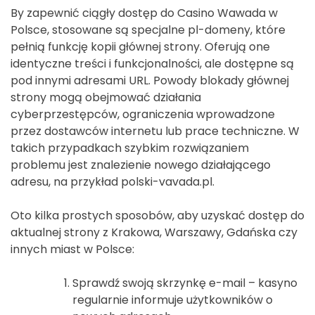
By zapewnić ciągły dostęp do Casino Wawada w
Polsce, stosowane są specjalne pl-domeny, które
pełnią funkcję kopii głównej strony. Oferują one
identyczne treści i funkcjonalności, ale dostępne są
pod innymi adresami URL. Powody blokady głównej
strony mogą obejmować działania
cyberprzestępców, ograniczenia wprowadzone
przez dostawców internetu lub prace techniczne. W
takich przypadkach szybkim rozwiązaniem
problemu jest znalezienie nowego działającego
adresu, na przykład polski-vavada.pl.
Oto kilka prostych sposobów, aby uzyskać dostęp do
aktualnej strony z Krakowa, Warszawy, Gdańska czy
innych miast w Polsce:
Sprawdź swoją skrzynkę e-mail – kasyno
regularnie informuje użytkowników o