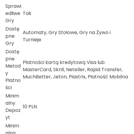
Sprawi
edliwe
Tak
Gry
Dostę
Automaty, Gry Stołowe, Gry na Żywo i
pne
Turnieje
Gry
Dostę
pne
Płatności kartą kredytową Visa lub
Metod
MasterCard, Skrill, Neteller, Rapid Transfer,
y
MuchBetter, Jeton, Piastrix, Płatność Mobilna
Płatno
ści
Minim
alny
10 PLN
Depoz
yt
Minim
alna