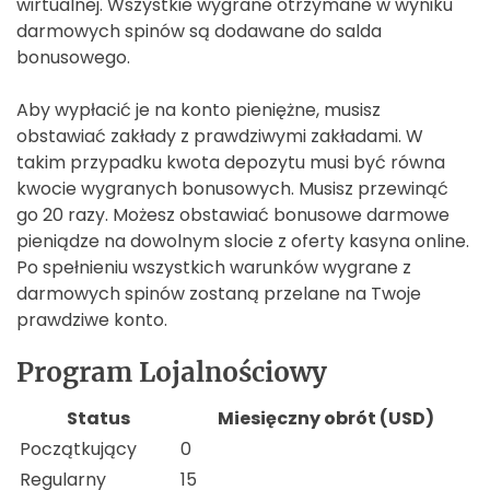
wirtualnej. Wszystkie wygrane otrzymane w wyniku
darmowych spinów są dodawane do salda
bonusowego.
Aby wypłacić je na konto pieniężne, musisz
obstawiać zakłady z prawdziwymi zakładami. W
takim przypadku kwota depozytu musi być równa
kwocie wygranych bonusowych. Musisz przewinąć
go 20 razy. Możesz obstawiać bonusowe darmowe
pieniądze na dowolnym slocie z oferty kasyna online.
Po spełnieniu wszystkich warunków wygrane z
darmowych spinów zostaną przelane na Twoje
prawdziwe konto.
Program Lojalnościowy
Status
Miesięczny obrót (USD)
Początkujący
0
Regularny
15