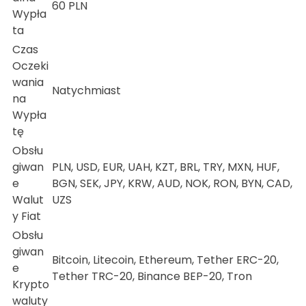
60 PLN
Wypła
ta
Czas
Oczeki
wania
Natychmiast
na
Wypła
tę
Obsłu
giwan
PLN, USD, EUR, UAH, KZT, BRL, TRY, MXN, HUF,
e
BGN, SEK, JPY, KRW, AUD, NOK, RON, BYN, CAD,
Walut
UZS
y Fiat
Obsłu
giwan
Bitcoin, Litecoin, Ethereum, Tether ERC-20,
e
Tether TRC-20, Binance BEP-20, Tron
Krypto
waluty