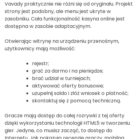
Vavady praktycznie nie różni się od oryginału. Projekt
strony jest podobny, ale menu jest ukryte w
zasobniku. Cała funkcjonalność kasyna online jest
dostępna w zasobie adaptacyjnym.
Otwierając witrynę na urządzeniu przenośnym,
użytkownicy mają możliwość:
rejestr;
grać za darmo i na pieniądze;
brać udział w turniejach;
aktywować oferty bonusowe;
uzupełnij saldo i złóż wniosek o płatność;
skontaktuj się z pomocą techniczną.
Gracze mają dostęp do całej rozrywki z tej oferty
dzięki wykorzystaniu technologii HTML5 w tworzeniu
gier. Jedyne, co musisz zacząć, to dostęp do
Internetu. Jak pokazują recenzje graczy, mobilna