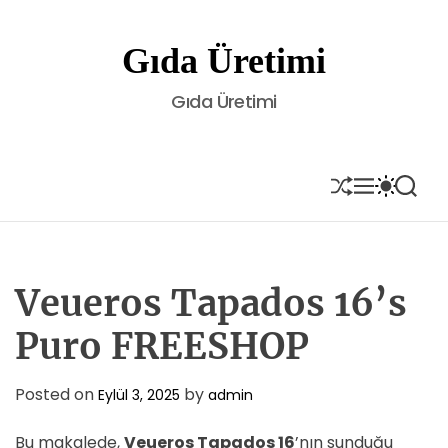
S
k
Gıda Üretimi
i
p
Gıda Üretimi
t
o
c
o
S
M
S
S
H
E
W
E
n
U
N
I
A
t
F
U
T
R
e
F
C
C
L
H
H
n
E
C
Veueros Tapados 16’s
t
O
L
Puro FREESHOP
O
R
M
Posted on
by
Eylül 3, 2025
admin
O
D
E
Bu makalede,
Veueros Tapados 16
’nın sunduğu