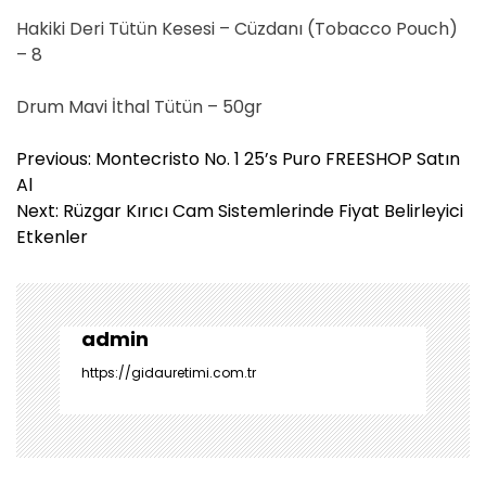
Hakiki Deri Tütün Kesesi – Cüzdanı (Tobacco Pouch)
– 8
Drum Mavi İthal Tütün – 50gr
Y
Previous:
Montecristo No. 1 25’s Puro FREESHOP Satın
a
Al
z
Next:
Rüzgar Kırıcı Cam Sistemlerinde Fiyat Belirleyici
ı
Etkenler
g
e
z
i
admin
n
https://gidauretimi.com.tr
m
e
s
i