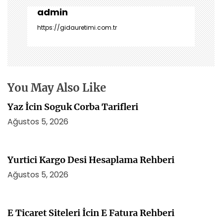
g
e
admin
z
https://gidauretimi.com.tr
i
n
m
e
s
You May Also Like
i
Yaz İcin Soguk Corba Tarifleri
Ağustos 5, 2026
Yurtici Kargo Desi Hesaplama Rehberi
Ağustos 5, 2026
E Ticaret Siteleri İcin E Fatura Rehberi