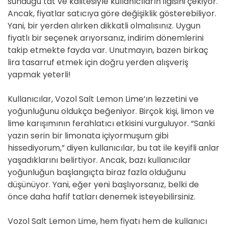
sunduğu tat ve kalitesiyle kullanıcıların ilgisini çekiyor.
Ancak, fiyatlar satıcıya göre değişiklik gösterebiliyor.
Yani, bir yerden alırken dikkatli olmalısınız. Uygun
fiyatlı bir seçenek arıyorsanız, indirim dönemlerini
takip etmekte fayda var. Unutmayın, bazen birkaç
lira tasarruf etmek için doğru yerden alışveriş
yapmak yeterli!
Kullanıcılar, Vozol Salt Lemon Lime’ın lezzetini ve
yoğunluğunu oldukça beğeniyor. Birçok kişi, limon ve
lime karışımının ferahlatıcı etkisini vurguluyor. “Sanki
yazın serin bir limonata içiyormuşum gibi
hissediyorum,” diyen kullanıcılar, bu tat ile keyifli anlar
yaşadıklarını belirtiyor. Ancak, bazı kullanıcılar
yoğunluğun başlangıçta biraz fazla olduğunu
düşünüyor. Yani, eğer yeni başlıyorsanız, belki de
önce daha hafif tatları denemek isteyebilirsiniz.
Vozol Salt Lemon Lime, hem fiyatı hem de kullanıcı