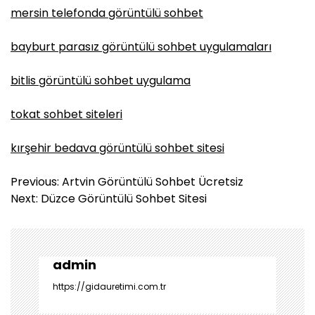
mersin telefonda görüntülü sohbet
bayburt parasız görüntülü sohbet uygulamaları
bitlis görüntülü sohbet uygulama
tokat sohbet siteleri
kırşehir bedava görüntülü sohbet sitesi
Y
Previous:
Artvin Görüntülü Sohbet Ücretsiz
a
Next:
Düzce Görüntülü Sohbet Sitesi
z
ı
g
e
admin
z
https://gidauretimi.com.tr
i