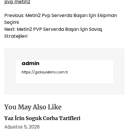
pvp metin2
Y
Previous:
Metin2 Pvp Serverda Başarı İçin Ekipman
a
Seçimi
z
Next:
Metin2 PVP Serverda Başarı İçin Savaş
ı
Stratejileri
g
e
z
i
admin
n
https://gidauretimi.com.tr
m
e
s
i
You May Also Like
Yaz İcin Soguk Corba Tarifleri
Ağustos 5, 2026